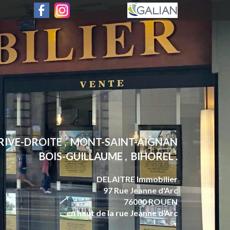
 RIVE-DROITE , MONT-SAINT-AIGNAN
BOIS-GUILLAUME , BIHOREL .
DELAITRE Immobilier
97 Rue Jeanne d'Arc
76000 ROUEN
en haut de la rue Jeanne d'Arc