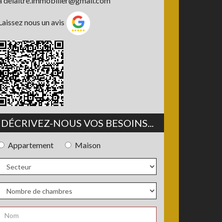
à
delaitre.immobilier@gmail.com
Laissez nous un avis
DÉCRIVEZ-NOUS VOS BESOINS...
Appartement
Maison
Type
de
bien
Secteur
Nombre
de