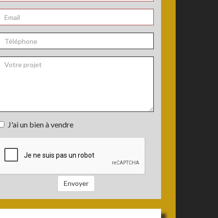
chambres
Nom
*
Email
*
Téléphone
Votre
J'ai un bien à vendre
projet
J'ai
un
bien
à
vendre
Envoyer