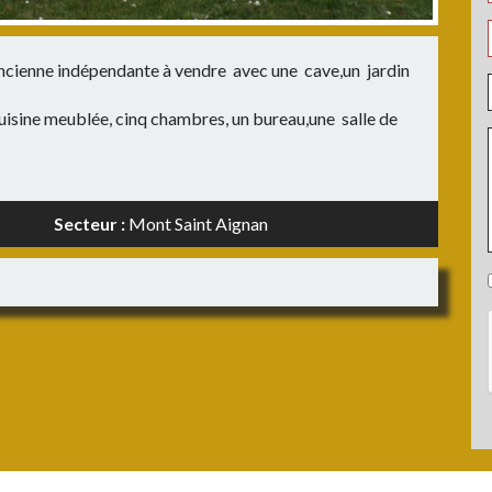
:
:
n ancienne indépendante à vendre avec une cave,un jardin
:
cuisine meublée, cinq chambres, un bureau,une salle de
:
Secteur :
Mont Saint Aignan
:
: