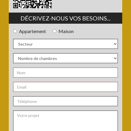
DÉCRIVEZ-NOUS VOS BESOINS...
Appartement
Maison
Type
de
bien
Secteur
:
:
Nombre
de
chambres
Nom
:
:
*
Email
:
*
Téléphone
: