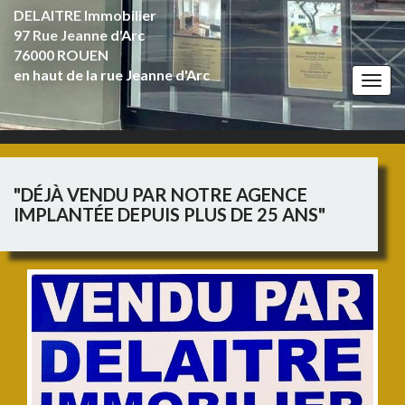
DELAITRE Immobilier
97 Rue Jeanne d'Arc
76000 ROUEN
en haut de la rue Jeanne d'Arc
Togg
navi
"DÉJÀ VENDU PAR NOTRE AGENCE
IMPLANTÉE DEPUIS PLUS DE 25 ANS"