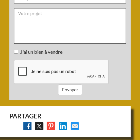
*
Téléphone
:
Votre
J'ai un bien à vendre
projet
J'ai
:
un
bien
à
vendre
Envoyer
:
PARTAGER