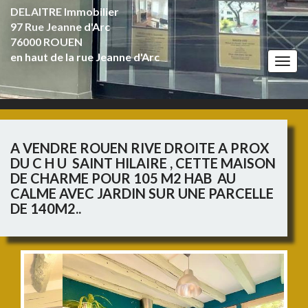
DELAITRE Immobilier
97 Rue Jeanne d'Arc
76000 ROUEN
en haut de la rue Jeanne d'Arc
Togg
navi
A VENDRE ROUEN RIVE DROITE A PROX
DU C H U SAINT HILAIRE , CETTE MAISON
DE CHARME POUR 105 M2 HAB AU
CALME AVEC JARDIN SUR UNE PARCELLE
DE 140M2..