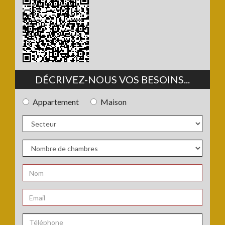
DÉCRIVEZ-NOUS VOS BESOINS...
Appartement
Maison
Type
de
bien
Secteur
:
:
Nombre
de
chambres
Nom
:
:
*
Email
: