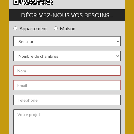
DÉCRIVEZ-NOUS VOS BESOINS...
Appartement
Maison
Type
de
bien
Secteur
:
:
Nombre
de
chambres
Nom
:
:
*
Email
:
*
Téléphone
: