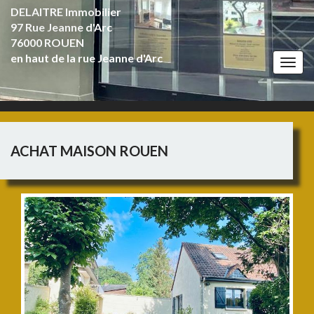
DELAITRE Immobilier
97 Rue Jeanne d'Arc
76000 ROUEN
en haut de la rue Jeanne d'Arc
Togg
navi
ACHAT MAISON ROUEN