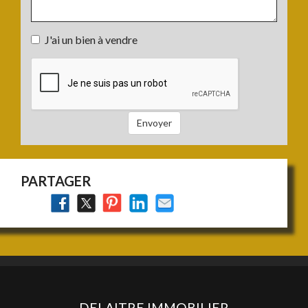
Votre
J'ai un bien à vendre
projet
J'ai
:
un
bien
à
vendre
Envoyer
:
PARTAGER
DELAITRE IMMOBILIER