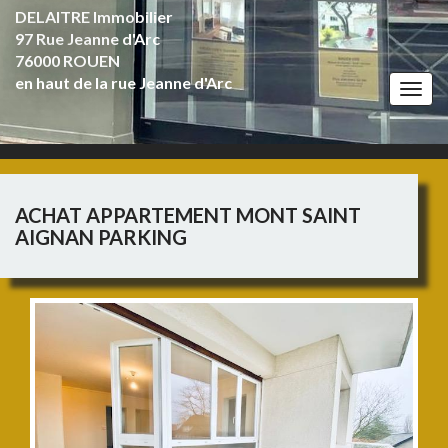
DELAITRE Immobilier
97 Rue Jeanne d'Arc
76000 ROUEN
en haut de la rue Jeanne d'Arc
Togg
navi
ACHAT APPARTEMENT MONT SAINT
AIGNAN PARKING