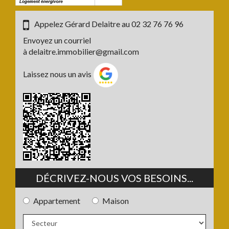
Appelez Gérard Delaitre au
02 32 76 76 96
Envoyez un courriel
à
delaitre.immobilier@gmail.com
Laissez nous un avis
DÉCRIVEZ-NOUS VOS BESOINS...
Appartement
Maison
Type
de