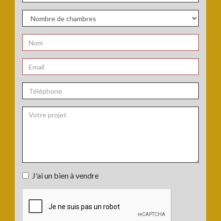
bien
Secteur
:
:
Nombre
de
chambres
Nom
:
:
*
Email
:
*
Téléphone
:
Votre
J'ai un bien à vendre
projet
J'ai
:
un
bien
à