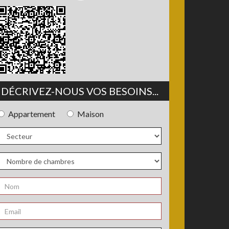
DÉCRIVEZ-NOUS VOS BESOINS...
Appartement
Maison
Type
de
bien
Secteur
Nombre
de
chambres
Nom
*
Email