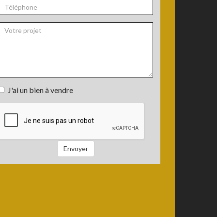
*
Téléphone
Votre
J'ai un bien à vendre
projet
J'ai
un
bien
à
vendre
Envoyer