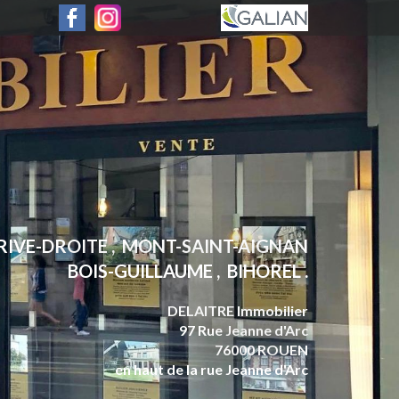
 RIVE-DROITE , MONT-SAINT-AIGNAN
BOIS-GUILLAUME , BIHOREL .
DELAITRE Immobilier
97 Rue Jeanne d'Arc
76000 ROUEN
en haut de la rue Jeanne d'Arc