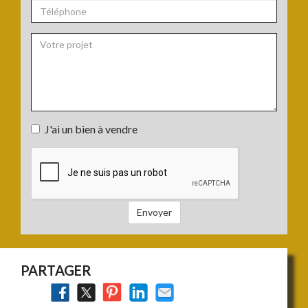
:
*
Téléphone
:
Votre
J'ai un bien à vendre
projet
J'ai
:
un
bien
à
vendre
Envoyer
:
PARTAGER