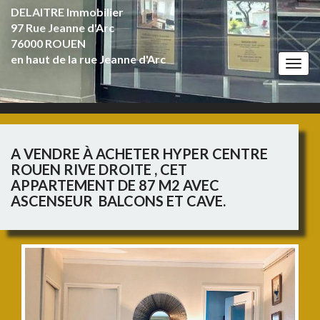
DELAITRE Immobilier
97 Rue Jeanne d'Arc
76000 ROUEN
en haut de la rue Jeanne d'Arc
Togg
navi
A VENDRE À ACHETER HYPER CENTRE
ROUEN RIVE DROITE , CET
APPARTEMENT DE 87 M2 AVEC
ASCENSEUR BALCONS ET CAVE.