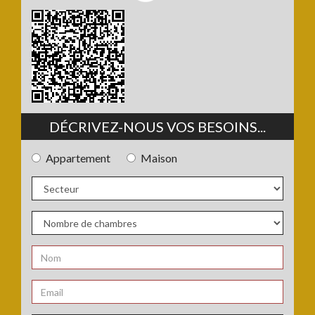
DÉCRIVEZ-NOUS VOS BESOINS...
Appartement
Maison
Type
de
bien
Secteur
:
:
Nombre
de
chambres
Nom
:
:
*
Email