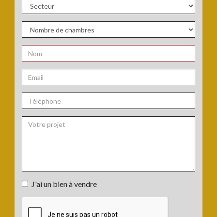
de
bien
Secteur
:
:
Nombre
de
chambres
Nom
:
:
*
Email
:
*
Téléphone
:
Votre
J'ai un bien à vendre
projet
J'ai
:
un
bien