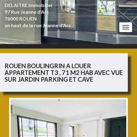
DELAITRE Immobilier
97 Rue Jeanne d'Arc
76000 ROUEN
en haut de la rue Jeanne d'Arc
Togg
navi
ROUEN BOULINGRIN A LOUER
APPARTEMENT T3 , 71 M2 HAB AVEC VUE
SUR JARDIN PARKING ET CAVE