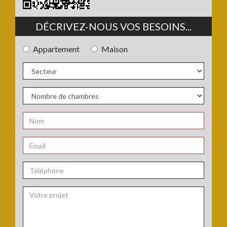
DÉCRIVEZ-NOUS VOS BESOINS...
Appartement
Maison
Type
de
bien
Secteur
:
:
Nombre
de
chambres
Nom
:
:
*
Email
:
*
Téléphone
: