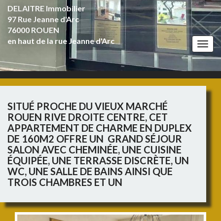
DELAITRE Immobilier
97 Rue Jeanne d'Arc
76000 ROUEN
en haut de la rue Jeanne d'Arc
Togg
navi
SITUÉ PROCHE DU VIEUX MARCHÉ
ROUEN RIVE DROITE CENTRE, CET
APPARTEMENT DE CHARME EN DUPLEX
DE 160M2 OFFRE UN GRAND SÉJOUR
SALON AVEC CHEMINÉE, UNE CUISINE
ÉQUIPÉE, UNE TERRASSE DISCRÈTE, UN
WC, UNE SALLE DE BAINS AINSI QUE
TROIS CHAMBRES ET UN