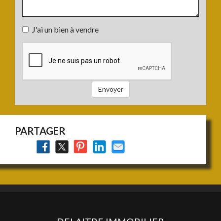
Votre
J'ai un bien à vendre
projet
J'ai
:
un
bien
à
vendre
Envoyer
:
PARTAGER