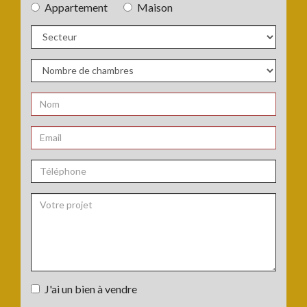
Appartement
Maison
Type
de
bien
Secteur
:
:
Nombre
de
chambres
Nom
:
:
*
Email
:
*
Téléphone
:
Votre
J'ai un bien à vendre
projet
J'ai