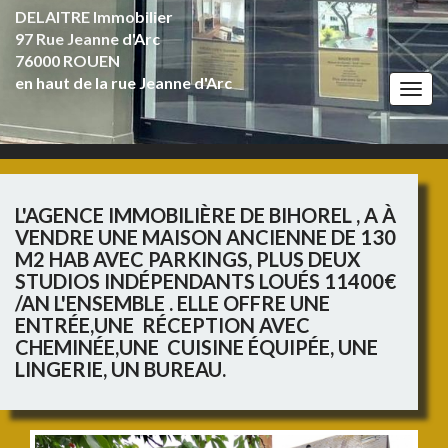
DELAITRE Immobilier
97 Rue Jeanne d'Arc
76000 ROUEN
en haut de la rue Jeanne d'Arc
Togg
navi
L'AGENCE IMMOBILIÈRE DE BIHOREL , A À
VENDRE UNE MAISON ANCIENNE DE 130
M2 HAB AVEC PARKINGS, PLUS DEUX
STUDIOS INDÉPENDANTS LOUÉS 11400€
/AN L'ENSEMBLE . ELLE OFFRE UNE
ENTRÉE,UNE RÉCEPTION AVEC
CHEMINÉE,UNE CUISINE ÉQUIPÉE, UNE
LINGERIE, UN BUREAU.