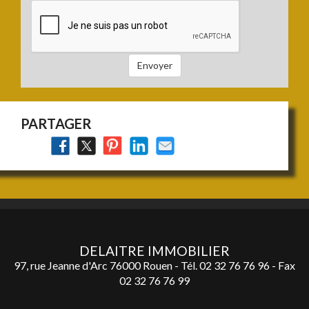
:
un
bien
à
vendre
Envoyer
:
PARTAGER
DELAITRE IMMOBILIER
97, rue Jeanne d'Arc 76000 Rouen - Tél.
02 32 76 76 96
- Fax
02 32 76 76 99