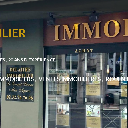
LIER
S , 20 ANS D'EXPÉRIENCE
MMOBILIERS , VENTES IMMOBILIÈRES , ROUEN