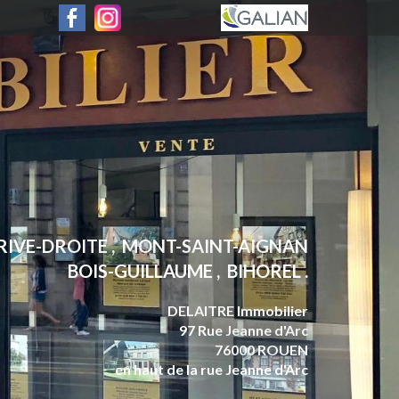
 RIVE-DROITE , MONT-SAINT-AIGNAN
BOIS-GUILLAUME , BIHOREL .
DELAITRE Immobilier
97 Rue Jeanne d'Arc
76000 ROUEN
en haut de la rue Jeanne d'Arc