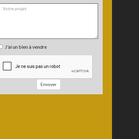
*
Téléphone
Votre
J'ai un bien à vendre
projet
J'ai
un
bien
à
vendre
Envoyer