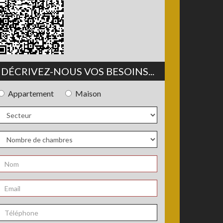
DÉCRIVEZ-NOUS VOS BESOINS...
Appartement
Maison
Type
de
bien
Secteur
Nombre
de
chambres
Nom
*
Email