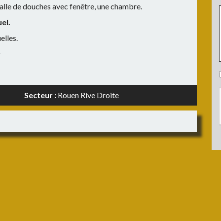
salle de douches avec fenêtre, une chambre.
:
el.
elles.
r
:
Secteur :
Rouen Rive Droite
: