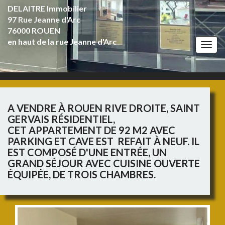
DELAITRE Immobilier
97 Rue Jeanne d'Arc
76000 ROUEN
en haut de la rue Jeanne d'Arc
Togg
navi
A VENDRE À ROUEN RIVE DROITE, SAINT
GERVAIS RÉSIDENTIEL,
CET APPARTEMENT DE 92 M2 AVEC
PARKING ET CAVE EST REFAIT À NEUF. IL
EST COMPOSÉ D'UNE ENTRÉE, UN
GRAND SÉJOUR AVEC CUISINE OUVERTE
ÉQUIPÉE, DE TROIS CHAMBRES.