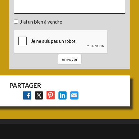
Votre
J'ai un bien à vendre
projet
J'ai
:
un
bien
à
vendre
Envoyer
:
PARTAGER