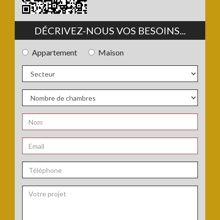
DÉCRIVEZ-NOUS VOS BESOINS...
Appartement
Maison
Type
de
bien
Secteur
:
:
Nombre
de
chambres
Nom
:
:
*
Email
:
*
Téléphone
: