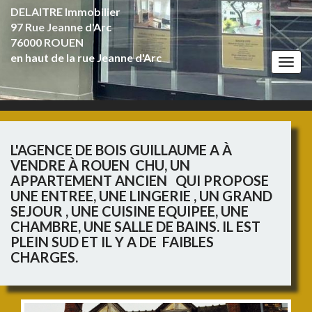
DELAITRE Immobilier
97 Rue Jeanne d'Arc
76000 ROUEN
en haut de la rue Jeanne d'Arc
Togg
navi
L'AGENCE DE BOIS GUILLAUME A À
VENDRE À ROUEN CHU, UN
APPARTEMENT ANCIEN QUI PROPOSE
UNE ENTREE, UNE LINGERIE , UN GRAND
SEJOUR , UNE CUISINE EQUIPEE, UNE
CHAMBRE, UNE SALLE DE BAINS. IL EST
PLEIN SUD ET IL Y A DE FAIBLES
CHARGES.