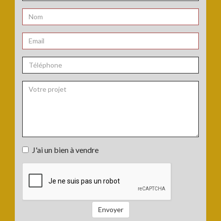
Nombre
de
chambres
Nom
:
:
*
Email
:
*
Téléphone
:
Votre
J'ai un bien à vendre
projet
J'ai
:
un
bien
à
vendre
Envoyer
: