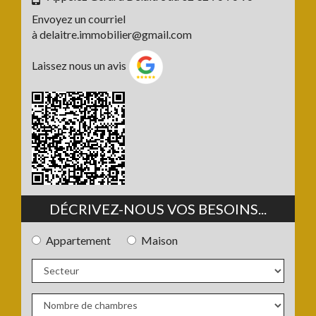
Envoyez un courriel
à
delaitre.immobilier@gmail.com
Laissez nous un avis
DÉCRIVEZ-NOUS VOS BESOINS...
Appartement
Maison
Type
de
bien
Secteur
:
: