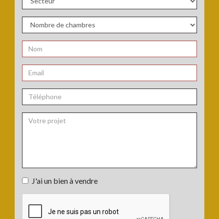
de
bien
Secteur
:
:
Nombre
de
chambres
Nom
:
:
*
Email
:
*
Téléphone
:
Votre
J'ai un bien à vendre
projet
J'ai
:
un
bien