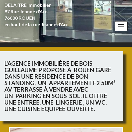
DELAITRE Immobilier
97 Rue Jeanne d'Arc
76000 ROUEN
en haut de la rue Jeanne d'Arc
Togg
navi
L'AGENCE IMMOBILIÈRE DE BOIS
GUILLAUME PROPOSE À ROUEN GARE
DANS UNE RESIDENCE DE BON
STANDING, UN APPARTEMENT F2 50M²
AV TERRASSE À VENDRE AVEC
UN PARKING EN SOUS SOL. IL OFFRE
UNE ENTREE, UNE LINGERIE , UN WC,
UNE CUISINE EQUIPEE OUVERTE.