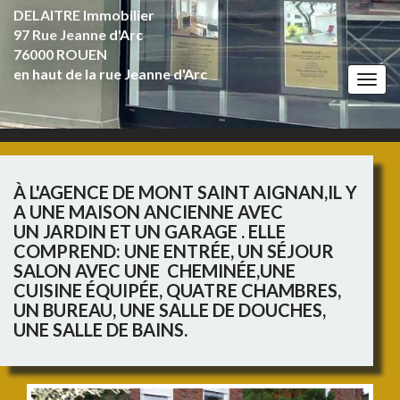
DELAITRE Immobilier
97 Rue Jeanne d'Arc
76000 ROUEN
en haut de la rue Jeanne d'Arc
Togg
navi
À L'AGENCE DE MONT SAINT AIGNAN,IL Y
A UNE MAISON ANCIENNE AVEC
UN JARDIN ET UN GARAGE . ELLE
COMPREND: UNE ENTRÉE, UN SÉJOUR
SALON AVEC UNE CHEMINÉE,UNE
CUISINE ÉQUIPÉE, QUATRE CHAMBRES,
UN BUREAU, UNE SALLE DE DOUCHES,
UNE SALLE DE BAINS.