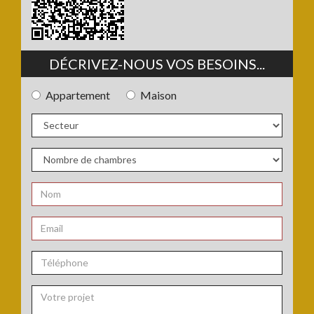
DÉCRIVEZ-NOUS VOS BESOINS...
Appartement
Maison
Type
de
bien
Secteur
:
:
Nombre
de
chambres
Nom
:
:
*
Email
:
*
Téléphone
: