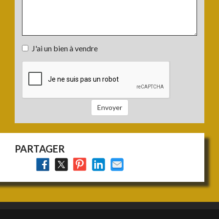
Votre
J'ai un bien à vendre
projet
J'ai
:
un
bien
à
vendre
Envoyer
:
PARTAGER